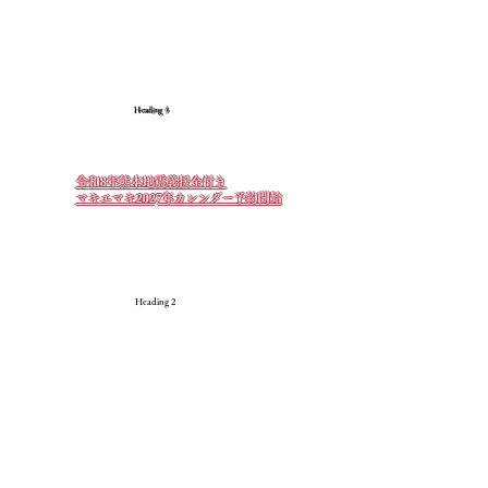
Heading 4
Heading 3
令和8年熊本地震義援金付き
​マキエマキ2027年カレンダー予約開始
Heading 2