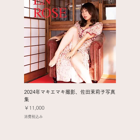
2024年マキエマキ撮影、佐田茉莉子写真
集
価格
￥11,000
消費税込み