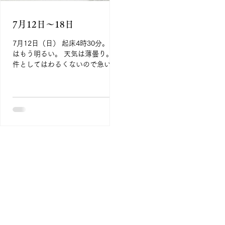
ストレージが空かないので、なん
ておく。 土日のうちにアップ
とかしたいと思うが、考えれば考
なくなることが不安で、note
7月12日〜18日
えるほど頭痛がしてくる。 夕方に
事を気にしすぎてほかのこと
なって掃除をし、夕飯を食べた後
きなくなるのは本末転倒。何
7月12日（日） 起床4時30分。外
にまたPCに向かう。 思い切って
頑張りすぎないようにしない
はもう明るい。 天気は薄曇り。条
今ままで書いたものをすべてリセ
かなくなる。 24年の後半から
件としてはわるくないので急いで
ットして書き始めると、なんだか
クが終わらないことへの恐怖
メイクをして外に出る。 撮影を始
筆が進み始めた。 また性懲りもな
われながらやってきて、よう
めると太陽が出てきていい光線で
くAIに入れて整えてみると、なん
落ち着いてきたところなので
撮影ができた。 次のポイントは太
となくこれでいいのではと思える
らず頑張りすぎない状態に戻
陽が出ていないほうが撮りやすい
ものになったので、また一晩置く
ようにしたい。 10時を過ぎて
のだが、建物がなくなると後悔す
ことにする。 それにしてもAIの文
に連絡を取っても迷惑になら
るので向かう。 撮り始めは強い順
章って使えない。 語句の用い方に
うな時間になったので、昨日
光だったが、撮影しているうちに
間違いがあるような気がして
たフライヤーと企画書の
雲が出てきて影が柔らかくなる。
持ってる、私！ ひと通り撮影した
いと思っていた場所をすべて取り
終えると8時40分。 チェックアウ
トは11時なので宿に戻って風呂に
入り、少しゴロゴロして10時15分
頃にチェックアウト。 上野公園に
寄ってハスの撮影をしようと思っ