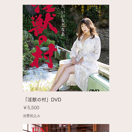
「淫獣の村」DVD
価格
￥5,500
消費税込み