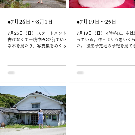
●7月26日〜8月1日
●7月19日〜25日
7月26日（日） ステートメントが
7月19日（日） 4時起床。空は
書けなくて一晩中PCの前でいろん
っている。昨日よりも悪いく
な本を見たり、写真集をめくった
だ。 撮影予定地の予報を見て
りしながら過ごしていたら朝にな
前中は芳しくない。 撮りたい
ってしまった。 6時頃に外を見る
っているものは5月に撮影して
と撮影にちょうどいい感じの薄日
ひとつと感じているものの再
の晴れ。一昨日まで雨予報だった
なので、頑張って条件に悪い
のに。こんなことなら撮影に行け
撮影しなくてはならないもの
ばよかったと悔やまれる。 寝ずに
ないので、今日は撮影はしな
過ごしていたので眠いし、こんな
とにする。 せっかく早く起き
頭でいくら考えてもいいものがで
で、昨日書けなかったnoteを
きそうにないので寝る。 目が覚め
く。 いろいろと迷ったり書き
ると13時。外は曇り空でちょっと
たりしながら3時間かけて書き
嬉しい。 とりあえずなにか食べな
がったので「マキエマキマキ
くてはとパンを焼いて卵を茹で
noteにアップ。 最近、note
る。 noteを書いていないが、ステ
の作成時間が平均3時間くらい
ートメントが一段落しないと脳内
落ち着いているようなので、