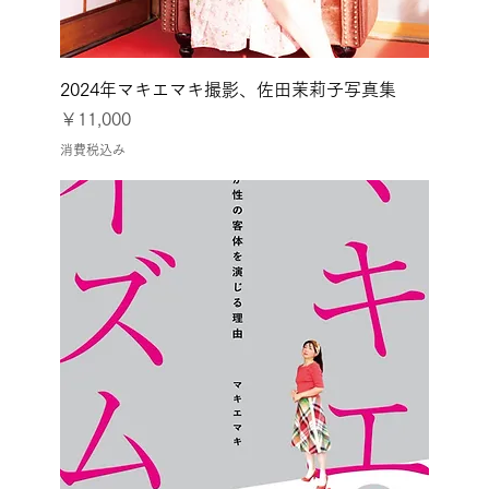
2024年マキエマキ撮影、佐田茉莉子写真集
価格
￥11,000
消費税込み