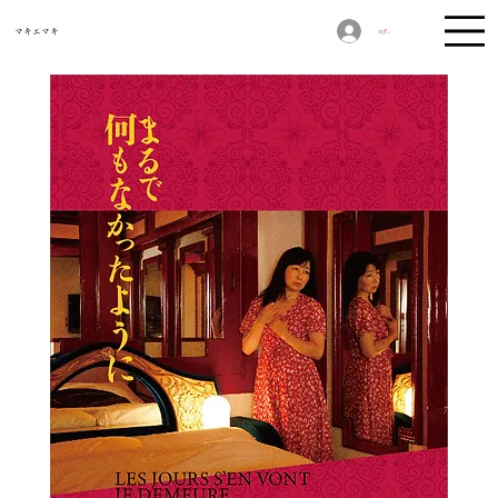
​マキエマキ
ログイン