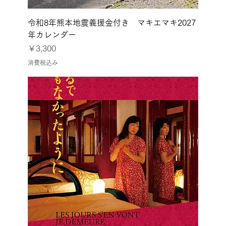
令和8年熊本地震義援金付き マキエマキ2027
年カレンダー
価格
￥3,300
消費税込み