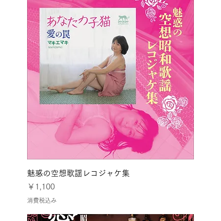
魅惑の空想歌謡レコジャケ集
価格
￥1,100
消費税込み