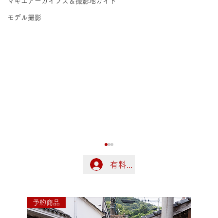
マキエアーカイブス＆撮影地ガイド
モデル撮影
有料会員の方はこちらでログ
ログイン
予約商品
令和8年熊本地震に