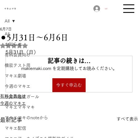
​マキエマキ
ログイン
All
6月7日
All
⚫︎5月31日〜6月6日
お知らせ
5つ星のうちNaNと評価されています。
5月31日（日）
有料会員向け
記事の続きは…
機能テスト用
makiemaki.com を定期購読してお読みください。
マキエ劇場
今すぐ申込む
今週のマキエ
有料会員向け
今月の場末ガール
今週のマキエ
マキエマキマキ
マキエマキのnoteから
すべて表示
最新記事
マキエ配信