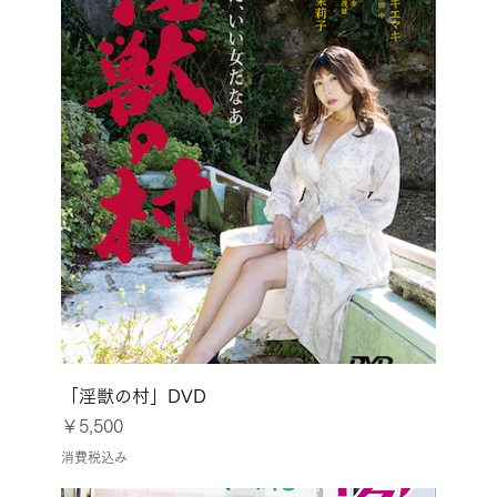
「淫獣の村」DVD
価格
￥5,500
消費税込み