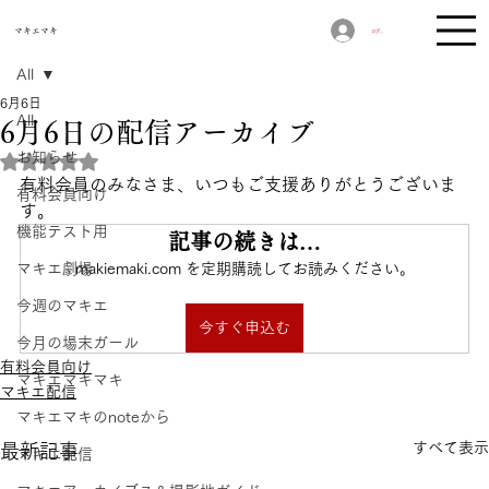
​マキエマキ
ログイン
All
6月6日
All
6月6日の配信アーカイブ
お知らせ
5つ星のうちNaNと評価されています。
有料会員のみなさま、いつもご支援ありがとうございま
有料会員向け
す。
機能テスト用
記事の続きは…
マキエ劇場
makiemaki.com を定期購読してお読みください。
今週のマキエ
今すぐ申込む
今月の場末ガール
有料会員向け
マキエマキマキ
マキエ配信
マキエマキのnoteから
すべて表示
最新記事
マキエ配信