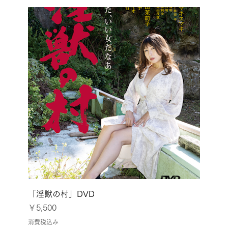
「淫獣の村」DVD
価格
￥5,500
消費税込み