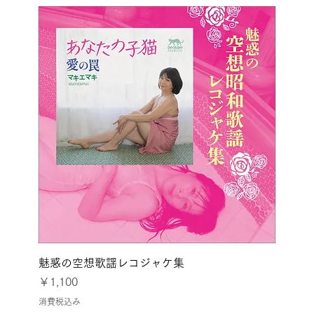
魅惑の空想歌謡レコジャケ集
価格
￥1,100
消費税込み