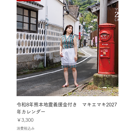
令和8年熊本地震に
令和8年熊本地震義援金付き マキエマキ2027
年カレンダー
価格
￥3,300
消費税込み