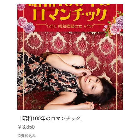
「昭和100年のロマンチック」
価格
￥3,850
消費税込み