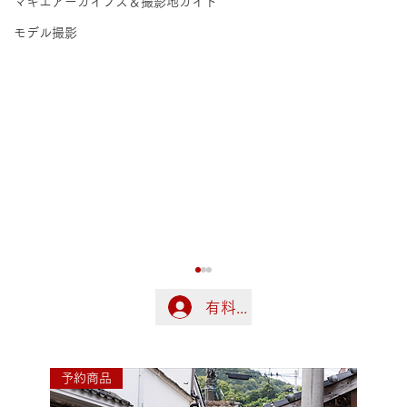
マキエアーカイブス＆撮影地ガイド
モデル撮影
有料会員の方はこちらでログ
ログイン
予約商品
令和8年熊本地震に