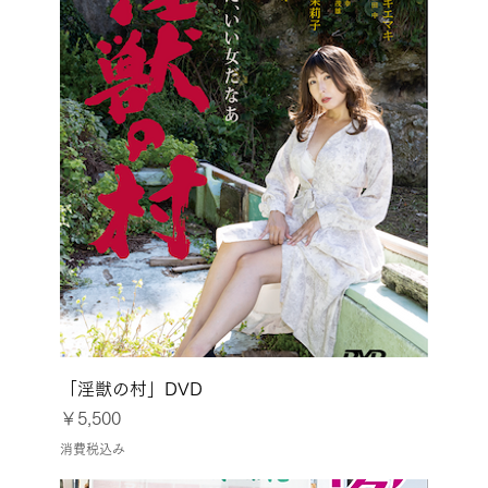
「淫獣の村」DVD
価格
￥5,500
消費税込み