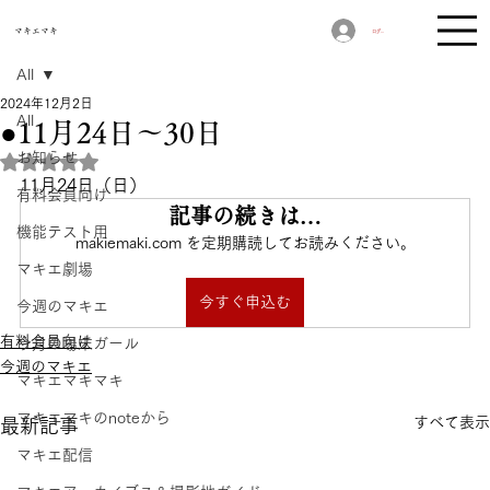
​マキエマキ
ログイン
All
2024年12月2日
All
●11月24日〜30日
お知らせ
5つ星のうちNaNと評価されています。
11月24日（日）　
有料会員向け
記事の続きは…
機能テスト用
makiemaki.com を定期購読してお読みください。
マキエ劇場
今すぐ申込む
今週のマキエ
有料会員向け
今月の場末ガール
今週のマキエ
マキエマキマキ
マキエマキのnoteから
すべて表示
最新記事
マキエ配信