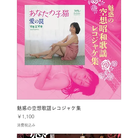
魅惑の空想歌謡レコジャケ集
価格
￥1,100
消費税込み