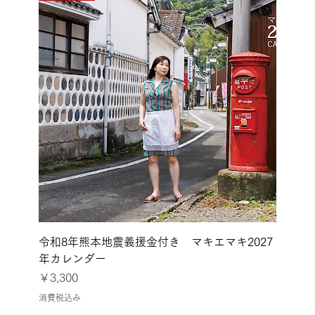
●7月26日〜8月1日
令和8年熊本地震義援金付き マキエマキ2027
年カレンダー
価格
￥3,300
消費税込み