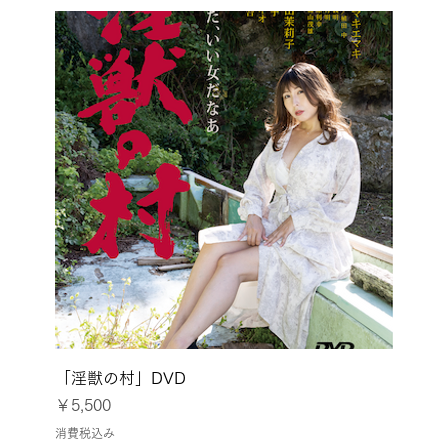
「淫獣の村」DVD
価格
￥5,500
消費税込み