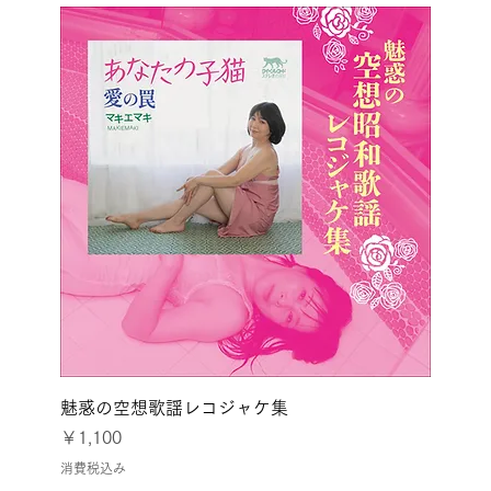
魅惑の空想歌謡レコジャケ集
価格
￥1,100
消費税込み