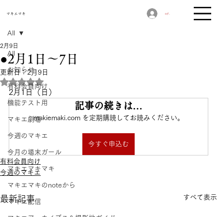
​マキエマキ
ログイン
All
2月9日
All
●2月1日〜7日
お知らせ
更新日：
2月9日
5つ星のうちNaNと評価されています。
有料会員向け
2月1日（日）
機能テスト用
記事の続きは…
makiemaki.com を定期購読してお読みください。
マキエ劇場
今週のマキエ
今すぐ申込む
今月の場末ガール
有料会員向け
マキエマキマキ
今週のマキエ
マキエマキのnoteから
すべて表示
最新記事
マキエ配信