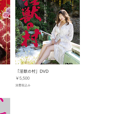
クイックビュー
」
「淫獣の村」DVD
価格
￥5,500
消費税込み