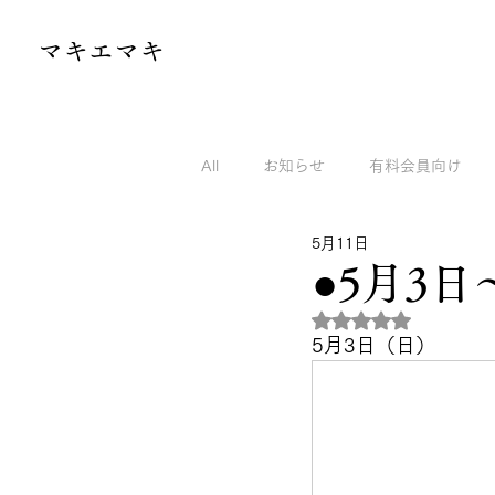
​マキエマキ
All
お知らせ
有料会員向け
5月11日
マキエマキのnoteから
マキエ
●5月3日
5つ星のうちNaN
5月3日（日）