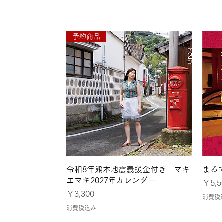
●7月26日〜8月1日
予約商品
クイックビュー
令和8年熊本地震義援金付き マキ
まる
エマキ2027年カレンダー
価格
￥5,5
価格
￥3,300
消費税
消費税込み