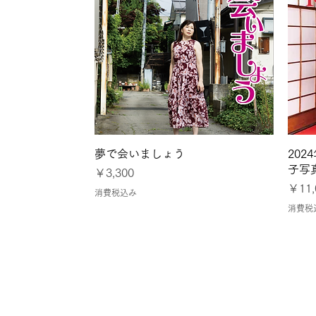
クイックビュー
夢で会いましょう
20
子写
価格
￥3,300
価格
￥11,
消費税込み
消費税