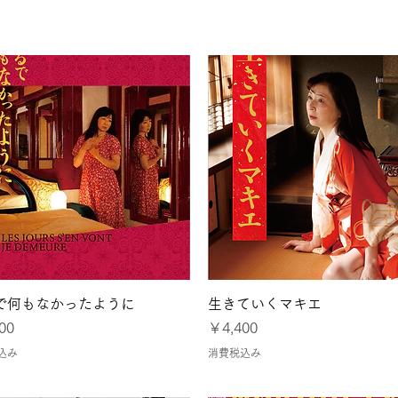
大阪
令和8年熊本地震に
クイックビュー
クイックビュー
で何もなかったように
生きていくマキエ
価格
00
￥4,400
込み
消費税込み