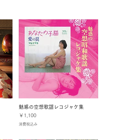
とパリ
クイックビュー
魅惑の空想歌謡レコジャケ集
価格
￥1,100
消費税込み