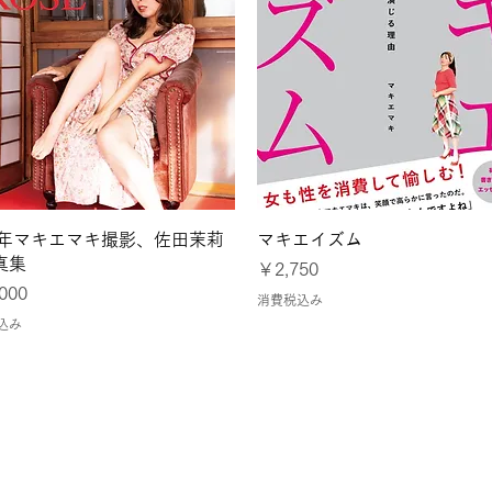
クイックビュー
クイックビュー
24年マキエマキ撮影、佐田茉莉
マキエイズム
真集
価格
￥2,750
000
消費税込み
込み