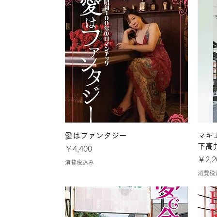
クイックビュー
愛はファンタジー
マキ
下高
価格
￥4,400
価格
￥2,2
消費税込み
消費税