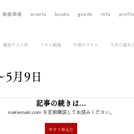
映画関連
events
books
goods
info
profil
機能テスト用
マキエ劇場
今週のマキエ
今月の場末
配信
マキエアーカイブス＆撮影地ガイド
モデル撮影
〜5月9日
と評価されています。
記事の続きは…
makiemaki.com を定期購読してお読みください。
今すぐ申込む