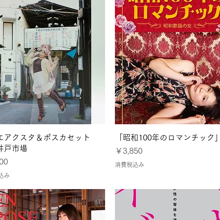
クイックビュー
クイックビュー
エアクスタ＆ポスカセット
「昭和100年のロマンチック
井戸市場
価格
￥3,850
00
消費税込み
込み