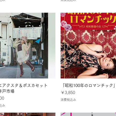
クイックビュー
クイックビュー
エアクスタ＆ポスカセット
「昭和100年のロマンチック
井戸市場
価格
￥3,850
00
消費税込み
込み