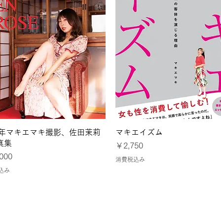
クイックビュー
クイックビュー
24年マキエマキ撮影、佐田茉莉
マキエイズム
真集
価格
￥2,750
000
消費税込み
込み