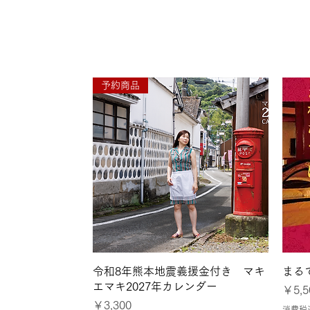
●7月26日〜8月1日
予約商品
クイックビュー
令和8年熊本地震義援金付き マキ
まる
エマキ2027年カレンダー
価格
￥5,5
価格
￥3,300
消費税