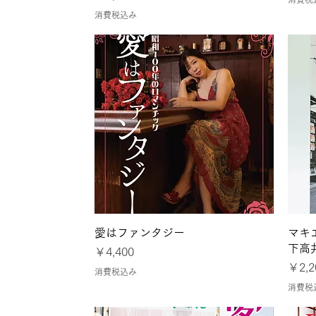
消費税込み
クイックビュー
愛はファンタジー
マキ
下高
価格
￥4,400
価格
￥2,2
消費税込み
消費税