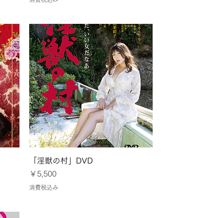
クイックビュー
」
「淫獣の村」DVD
価格
￥5,500
消費税込み