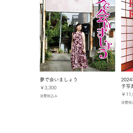
クイックビュー
夢で会いましょう
20
子写
価格
￥3,300
価格
￥11,
消費税込み
消費税