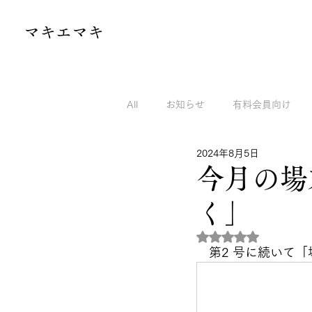
​マキエマキ
All
お知らせ
有料会員向け
2024年8月5日
マキエマキのnoteから
マキエ
今月の場
く」
5つ星のうちNaN
　第2 号に続いて