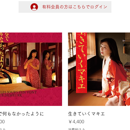
有料会員の方はこちらでログイン
ログイン
大阪
令和8年熊本地震に
クイックビュー
クイックビュー
で何もなかったように
生きていくマキエ
価格
00
￥4,400
込み
消費税込み