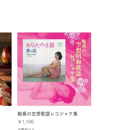
とパリ
クイックビュー
魅惑の空想歌謡レコジャケ集
価格
￥1,100
消費税込み