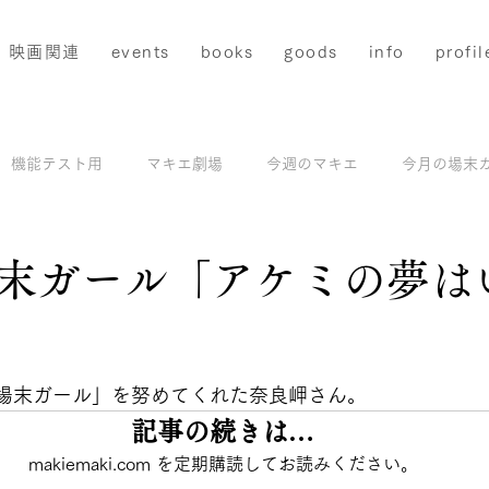
映画関連
events
books
goods
info
profil
機能テスト用
マキエ劇場
今週のマキエ
今月の場末
配信
マキエアーカイブス＆撮影地ガイド
モデル撮影
末ガール「アケミの夢は
と評価されています。
「場末ガール」を努めてくれた奈良岬さん。
記事の続きは…
makiemaki.com を定期購読してお読みください。