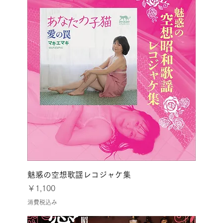
魅惑の空想歌謡レコジャケ集
価格
￥1,100
消費税込み