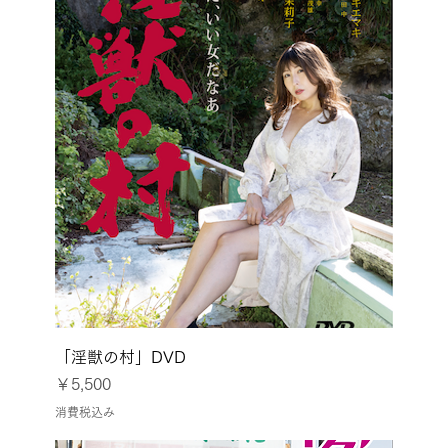
「淫獣の村」DVD
価格
￥5,500
消費税込み