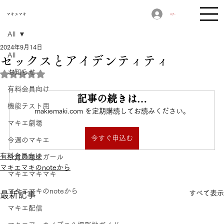
​マキエマキ
ログイン
All
2024年9月14日
All
セックスとアイデンティティ
お知らせ
5つ星のうちNaNと評価されています。
有料会員向け
記事の続きは…
機能テスト用
makiemaki.com を定期購読してお読みください。
マキエ劇場
今すぐ申込む
今週のマキエ
有料会員向け
今月の場末ガール
マキエマキのnoteから
マキエマキマキ
マキエマキのnoteから
すべて表示
最新記事
マキエ配信