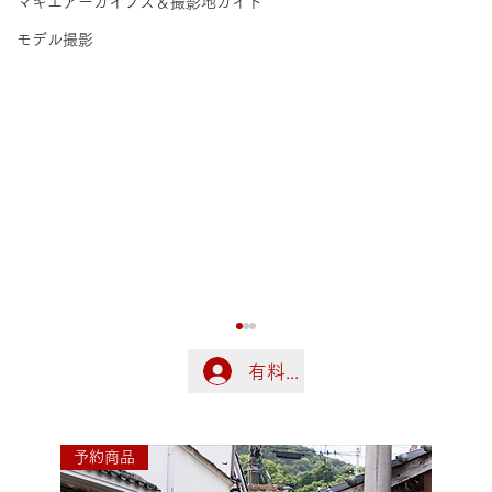
マキエアーカイブス＆撮影地ガイド
モデル撮影
有料会員の方はこちらでログ
ログイン
予約商品
令和8年熊本地震に