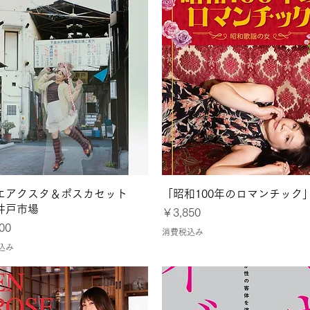
クイックビュー
クイックビュー
エアクスタ＆ポスカセット
「昭和100年のロマンチック
井戸市場
価格
￥3,850
00
消費税込み
込み