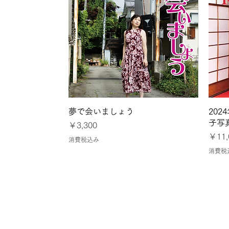
クイックビュー
夢で会いましょう
20
子写
価格
￥3,300
価格
￥11,
消費税込み
消費税