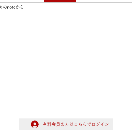
のnoteから
有料会員の方はこちらでログイン
ログイン