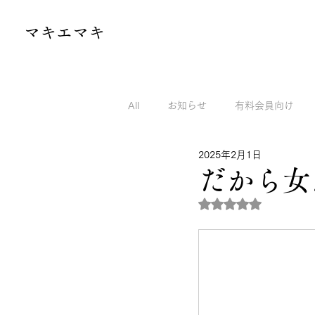
​マキエマキ
All
お知らせ
有料会員向け
2025年2月1日
マキエマキのnoteから
マキエ
だから女
5つ星のうちNaN