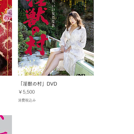
クイックビュー
」
「淫獣の村」DVD
価格
￥5,500
消費税込み