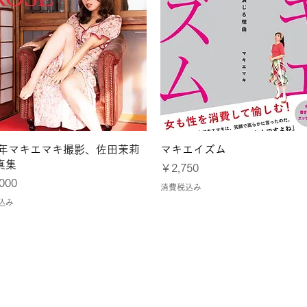
クイックビュー
クイックビュー
24年マキエマキ撮影、佐田茉莉
マキエイズム
真集
価格
￥2,750
000
消費税込み
込み