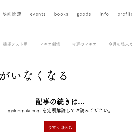
映画関連
events
books
goods
info
profil
機能テスト用
マキエ劇場
今週のマキエ
今月の場末
配信
マキエアーカイブス＆撮影地ガイド
モデル撮影
がいなくなる
と評価されています。
記事の続きは…
makiemaki.com を定期購読してお読みください。
今すぐ申込む