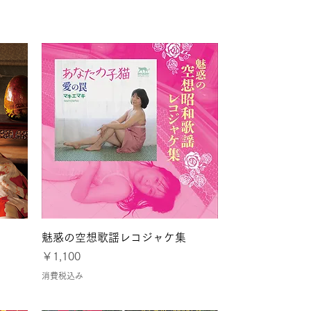
とパリ
クイックビュー
魅惑の空想歌謡レコジャケ集
価格
￥1,100
消費税込み