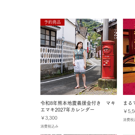
●7月26日〜8月1日
予約商品
クイックビュー
令和8年熊本地震義援金付き マキ
まる
エマキ2027年カレンダー
価格
￥5,5
価格
￥3,300
消費税
消費税込み