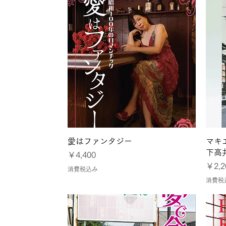
クイックビュー
愛はファンタジー
マキ
下高
価格
￥4,400
価格
￥2,2
消費税込み
消費税