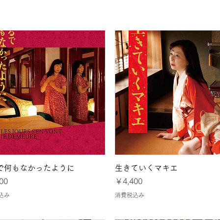
大阪
令和8年熊本地震に
クイックビュー
クイックビュー
で何もなかったように
生きていくマキエ
価格
00
￥4,400
込み
消費税込み