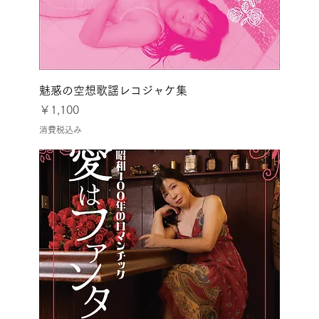
魅惑の空想歌謡レコジャケ集
価格
￥1,100
消費税込み