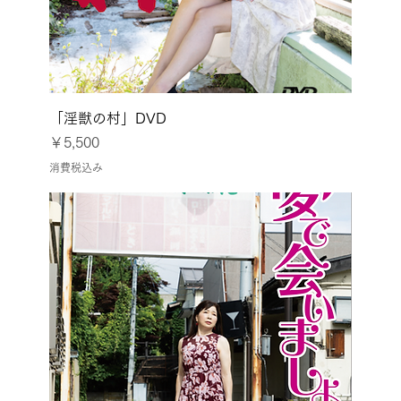
「淫獣の村」DVD
価格
￥5,500
消費税込み