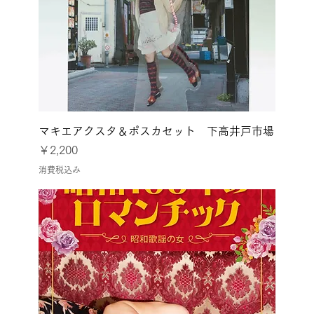
マキエアクスタ＆ポスカセット 下高井戸市場
価格
￥2,200
消費税込み