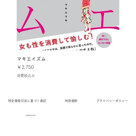
マキエイズム
価格
￥2,750
消費税込み
特定商取引法に基づく表記
利用規約
プライバシーポリシー
© 2023 MakieMaki