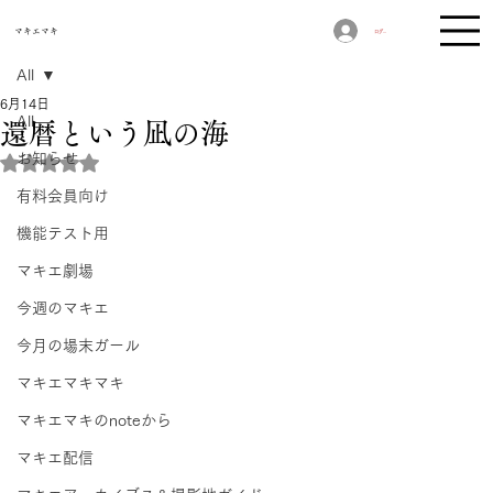
​マキエマキ
ログイン
All
6月14日
All
還暦という凪の海
お知らせ
5つ星のうちNaNと評価されています。
有料会員向け
機能テスト用
マキエ劇場
今週のマキエ
今月の場末ガール
マキエマキマキ
マキエマキのnoteから
マキエ配信