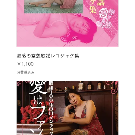
魅惑の空想歌謡レコジャケ集
価格
￥1,100
消費税込み