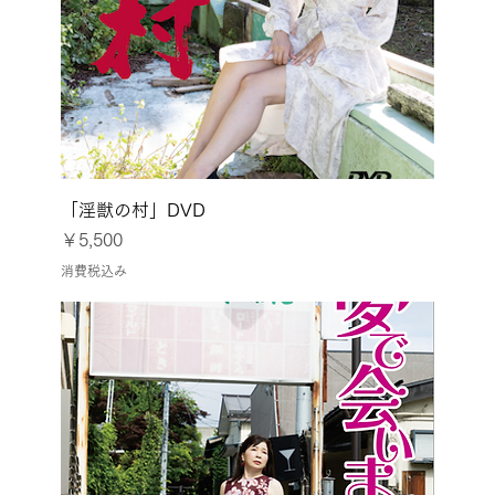
「淫獣の村」DVD
価格
￥5,500
消費税込み