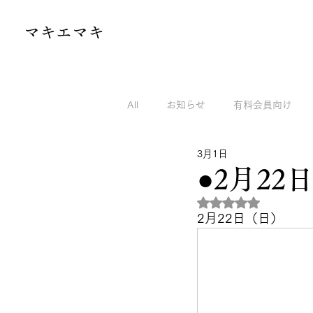
​マキエマキ
All
お知らせ
有料会員向け
3月1日
マキエマキのnoteから
マキエ
●2月22
5つ星のうちNaN
2月22日（日）