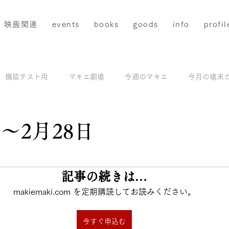
映画関連
events
books
goods
info
profil
機能テスト用
マキエ劇場
今週のマキエ
今月の場末
配信
マキエアーカイブス＆撮影地ガイド
モデル撮影
日〜2月28日
と評価されています。
記事の続きは…
makiemaki.com を定期購読してお読みください。
今すぐ申込む