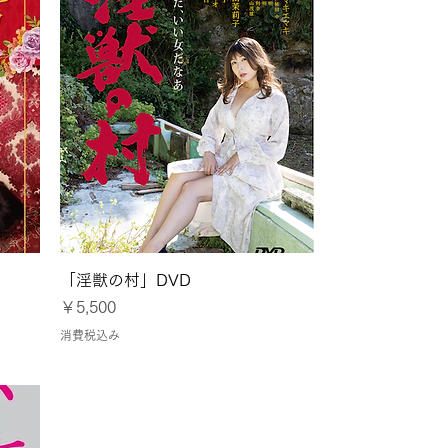
クイックビュー
」
「淫獣の村」DVD
価格
￥5,500
消費税込み