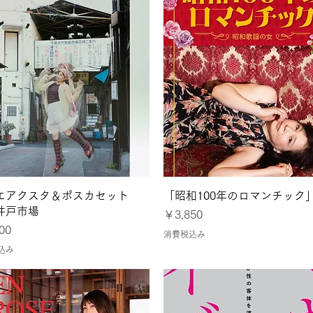
クイックビュー
クイックビュー
エアクスタ＆ポスカセット
「昭和100年のロマンチック
井戸市場
価格
￥3,850
00
消費税込み
込み