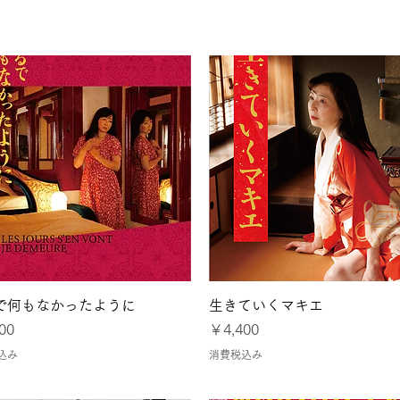
8月22日の配信
差別
ン？
クイックビュー
クイックビュー
で何もなかったように
生きていくマキエ
価格
00
￥4,400
込み
消費税込み