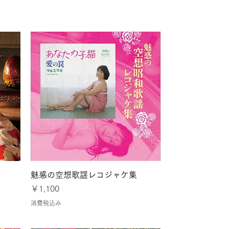
のない豊かな社会ニッポ
クイックビュー
魅惑の空想歌謡レコジャケ集
価格
￥1,100
消費税込み