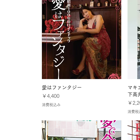
クイックビュー
愛はファンタジー
マキ
下高
価格
￥4,400
価格
￥2,2
消費税込み
消費税