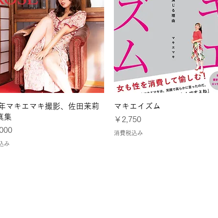
クイックビュー
クイックビュー
24年マキエマキ撮影、佐田茉莉
マキエイズム
真集
価格
￥2,750
000
消費税込み
込み