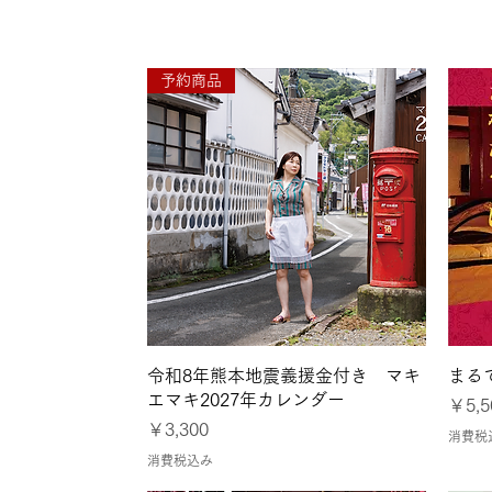
予約商品
8月8日の配信アーカイブ
クイックビュー
令和8年熊本地震義援金付き マキ
まる
エマキ2027年カレンダー
価格
￥5,5
価格
￥3,300
消費税
消費税込み