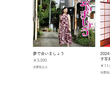
クイックビュー
夢で会いましょう
20
子写
価格
￥3,300
価格
￥11,
消費税込み
消費税