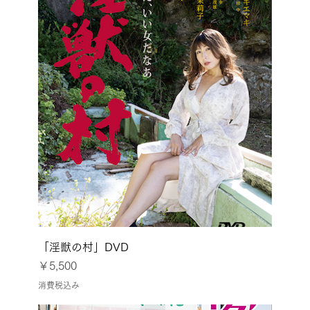
「淫獣の村」DVD
価格
￥5,500
消費税込み