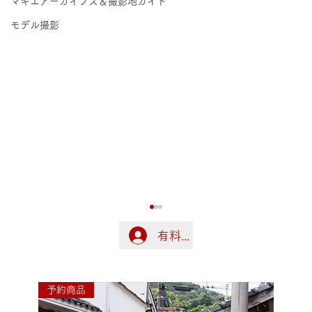
マキエアーカイブス＆撮影地ガイド
モデル撮影
有料会員の方はこちらでログ
ログイン
予約商品
令和8年熊本地震に