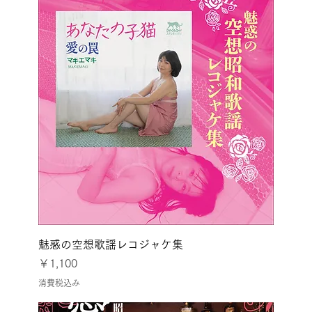
魅惑の空想歌謡レコジャケ集
価格
￥1,100
消費税込み