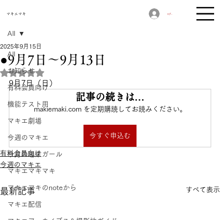
​マキエマキ
ログイン
All
2025年9月15日
All
●9月7日〜9月13日
お知らせ
5つ星のうちNaNと評価されています。
9月7日（日）　
有料会員向け
記事の続きは…
機能テスト用
makiemaki.com を定期購読してお読みください。
マキエ劇場
今すぐ申込む
今週のマキエ
有料会員向け
今月の場末ガール
今週のマキエ
マキエマキマキ
マキエマキのnoteから
すべて表示
最新記事
マキエ配信