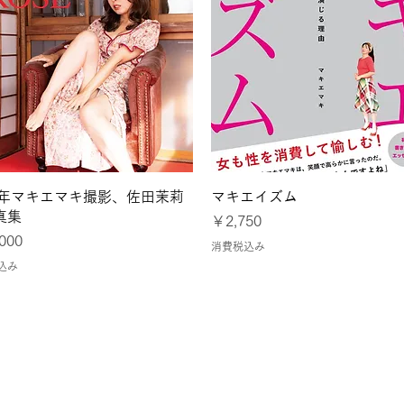
クイックビュー
クイックビュー
24年マキエマキ撮影、佐田茉莉
マキエイズム
真集
価格
￥2,750
000
消費税込み
込み