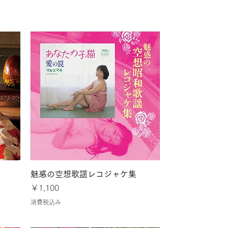
とパリ
クイックビュー
魅惑の空想歌謡レコジャケ集
価格
￥1,100
消費税込み