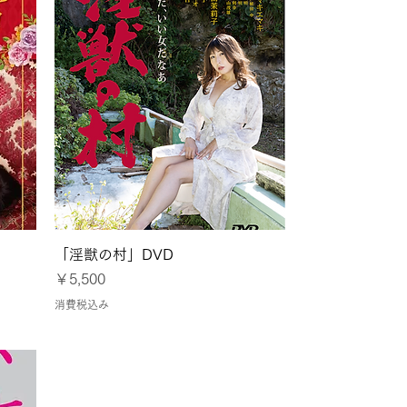
クイックビュー
」
「淫獣の村」DVD
価格
￥5,500
消費税込み