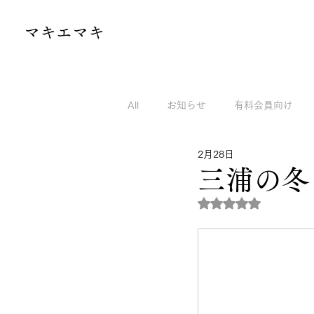
​マキエマキ
All
お知らせ
有料会員向け
2月28日
マキエマキのnoteから
マキエ
三浦の冬
5つ星のうちNaN