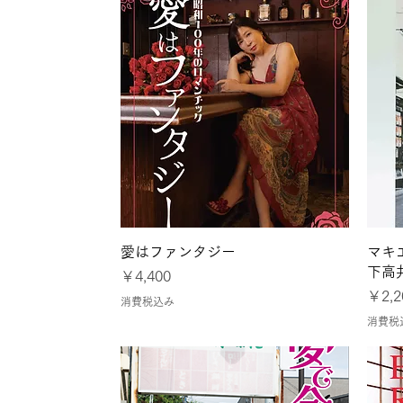
クイックビュー
愛はファンタジー
マキ
下高
価格
￥4,400
価格
￥2,2
消費税込み
消費税