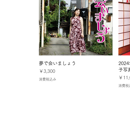
クイックビュー
夢で会いましょう
20
子写
価格
￥3,300
価格
￥11,
消費税込み
消費税