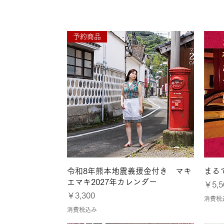
●7月26日〜8月1日
予約商品
クイックビュー
令和8年熊本地震義援金付き マキ
まる
エマキ2027年カレンダー
価格
￥5,5
価格
￥3,300
消費税
消費税込み