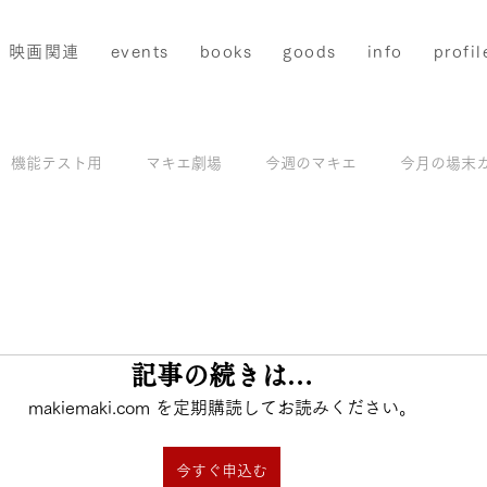
映画関連
events
books
goods
info
profil
機能テスト用
マキエ劇場
今週のマキエ
今月の場末
配信
マキエアーカイブス＆撮影地ガイド
モデル撮影
と評価されています。
記事の続きは…
makiemaki.com を定期購読してお読みください。
今すぐ申込む