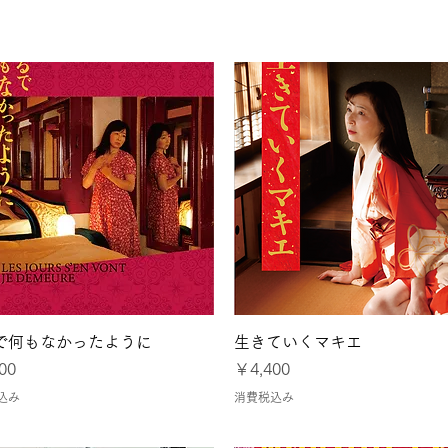
大阪
令和8年熊本地震に
クイックビュー
クイックビュー
で何もなかったように
生きていくマキエ
価格
00
￥4,400
込み
消費税込み