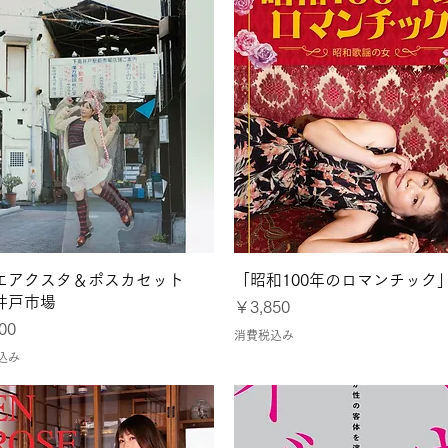
クイックビュー
クイックビュー
エアクスタ＆ポスカセット
「昭和100年のロマンチック
井戸市場
価格
￥3,850
00
消費税込み
込み