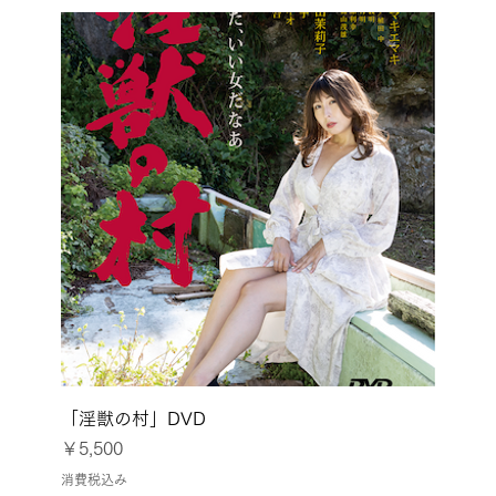
「淫獣の村」DVD
価格
￥5,500
消費税込み