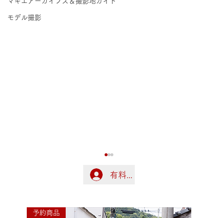
マキエアーカイブス＆撮影地ガイド
モデル撮影
有料会員の方はこちらでログ
ログイン
8月22日の配信
予約商品