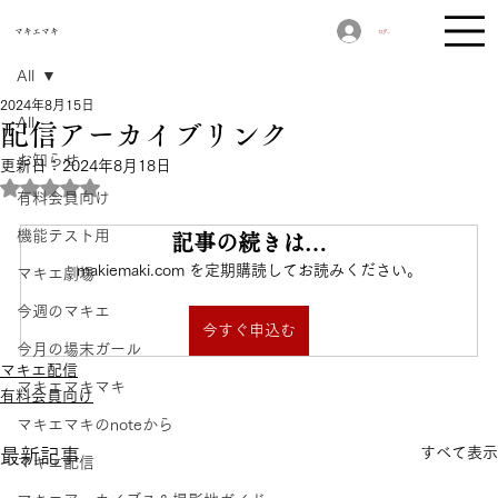
​マキエマキ
ログイン
All
2024年8月15日
All
配信アーカイブリンク
お知らせ
更新日：
2024年8月18日
5つ星のうちNaNと評価されています。
有料会員向け
機能テスト用
記事の続きは…
makiemaki.com を定期購読してお読みください。
マキエ劇場
今週のマキエ
今すぐ申込む
今月の場末ガール
マキエ配信
マキエマキマキ
有料会員向け
マキエマキのnoteから
すべて表示
最新記事
マキエ配信