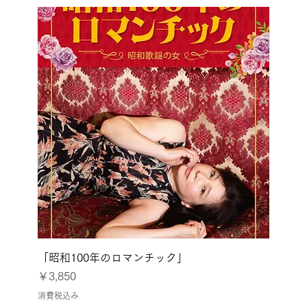
「昭和100年のロマンチック」
価格
￥3,850
消費税込み