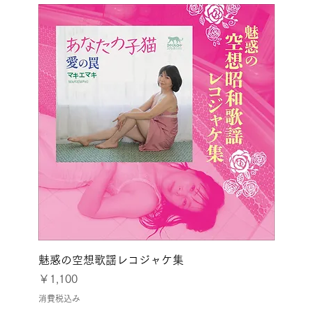
魅惑の空想歌謡レコジャケ集
価格
￥1,100
消費税込み