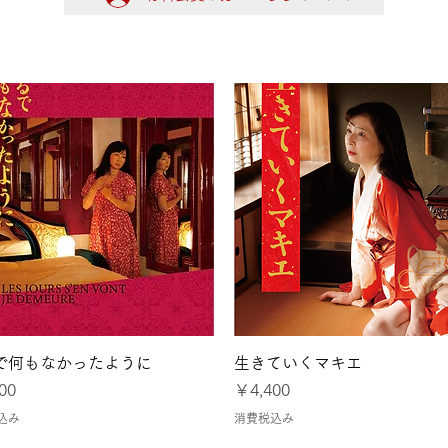
大阪
令和8年熊本地震に
クイックビュー
クイックビュー
で何もなかったように
生きていくマキエ
価格
00
￥4,400
込み
消費税込み