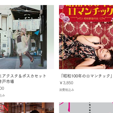
クイックビュー
クイックビュー
エアクスタ＆ポスカセット
「昭和100年のロマンチック
井戸市場
価格
￥3,850
00
消費税込み
込み