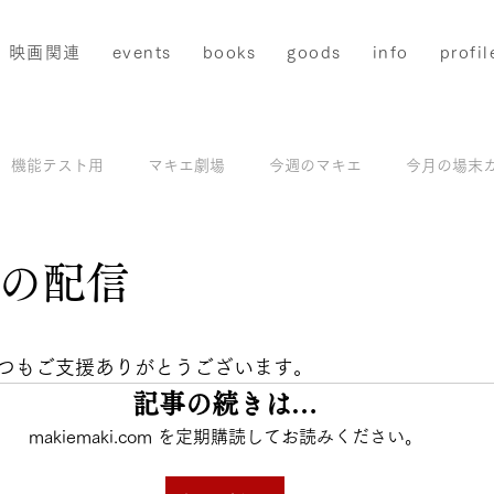
映画関連
events
books
goods
info
profil
機能テスト用
マキエ劇場
今週のマキエ
今月の場末
配信
マキエアーカイブス＆撮影地ガイド
モデル撮影
日の配信
と評価されています。
つもご支援ありがとうございます。
記事の続きは…
makiemaki.com を定期購読してお読みください。