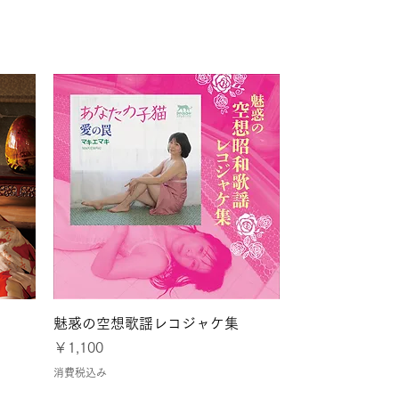
とパリ
クイックビュー
魅惑の空想歌謡レコジャケ集
価格
￥1,100
消費税込み