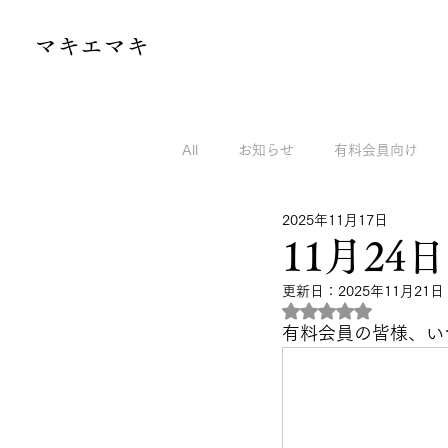
​マキエマキ
All
お知らせ
有料会員向け
2025年11月17日
マキエマキのnoteから
マキエ
11月24
更新日：
2025年11月21日
5つ星のうちNaN
有料会員の皆様、い