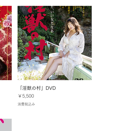
クイックビュー
」
「淫獣の村」DVD
価格
￥5,500
消費税込み