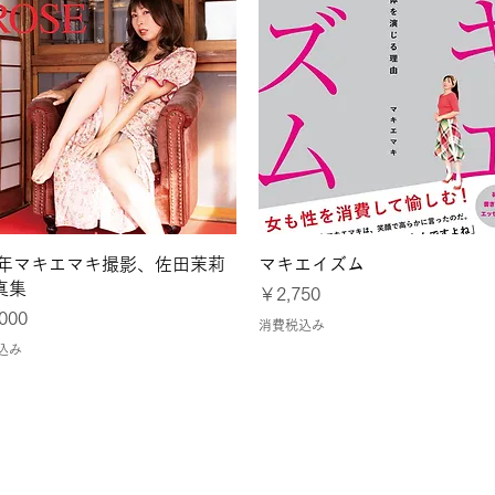
クイックビュー
クイックビュー
24年マキエマキ撮影、佐田茉莉
マキエイズム
真集
価格
￥2,750
000
消費税込み
込み