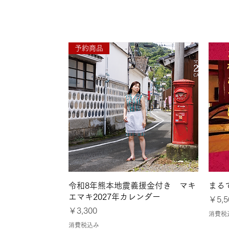
●7月26日〜8月1日
予約商品
クイックビュー
令和8年熊本地震義援金付き マキ
まる
エマキ2027年カレンダー
価格
￥5,5
価格
￥3,300
消費税
消費税込み