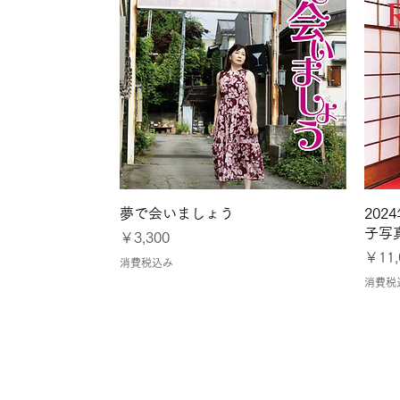
クイックビュー
夢で会いましょう
20
子写
価格
￥3,300
価格
￥11,
消費税込み
消費税