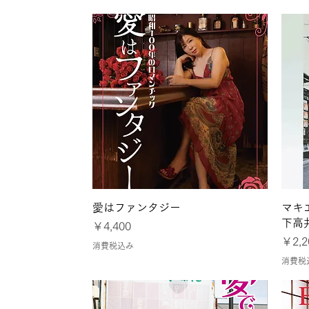
クイックビュー
愛はファンタジー
マキ
下高
価格
￥4,400
価格
￥2,2
消費税込み
消費税