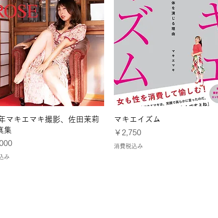
クイックビュー
クイックビュー
24年マキエマキ撮影、佐田茉莉
マキエイズム
真集
価格
￥2,750
000
消費税込み
込み