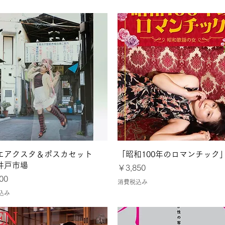
クイックビュー
クイックビュー
エアクスタ＆ポスカセット
「昭和100年のロマンチック
井戸市場
価格
￥3,850
00
消費税込み
込み