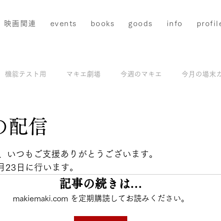
映画関連
events
books
goods
info
profil
機能テスト用
マキエ劇場
今週のマキエ
今月の場末
配信
マキエアーカイブス＆撮影地ガイド
モデル撮影
の配信
と評価されています。
、いつもご支援ありがとうございます。
月23日に行います。
記事の続きは…
makiemaki.com を定期購読してお読みください。