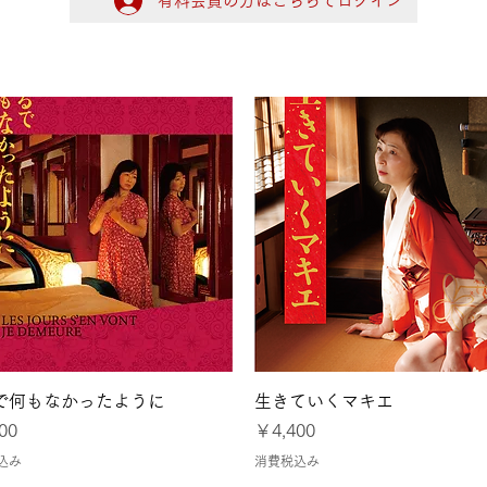
有料会員の方はこちらでログイン
ログイン
大阪
令和8年熊本地震に
クイックビュー
クイックビュー
で何もなかったように
生きていくマキエ
価格
00
￥4,400
込み
消費税込み