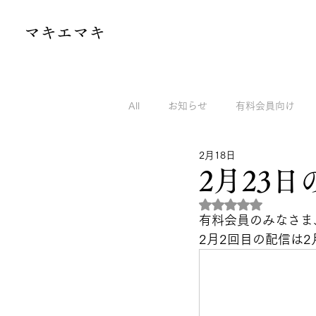
​マキエマキ
All
お知らせ
有料会員向け
2月18日
マキエマキのnoteから
マキエ
2月23日
5つ星のうちNaN
有料会員のみなさま
2月2回目の配信は2