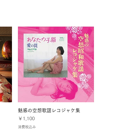
とパリ
クイックビュー
魅惑の空想歌謡レコジャケ集
価格
￥1,100
消費税込み