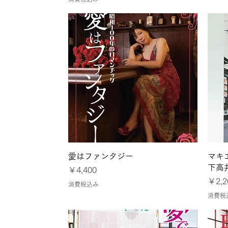
クイックビュー
愛はファンタジー
マキ
下高
価格
￥4,400
価格
￥2,2
消費税込み
消費税