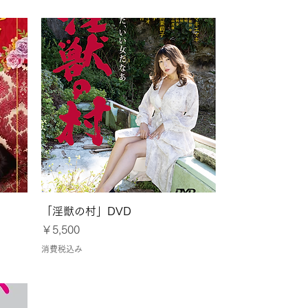
クイックビュー
」
「淫獣の村」DVD
価格
￥5,500
消費税込み