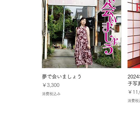
クイックビュー
夢で会いましょう
20
子写
価格
￥3,300
価格
￥11,
消費税込み
消費税