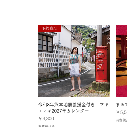
●7月26日〜8月1日
予約商品
クイックビュー
令和8年熊本地震義援金付き マキ
まる
エマキ2027年カレンダー
価格
￥5,5
価格
￥3,300
消費税
消費税込み