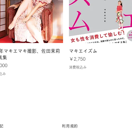
クイックビュー
クイックビュー
24年マキエマキ撮影、佐田茉莉
マキエイズム
真集
価格
￥2,750
000
消費税込み
込み
記
利用規約