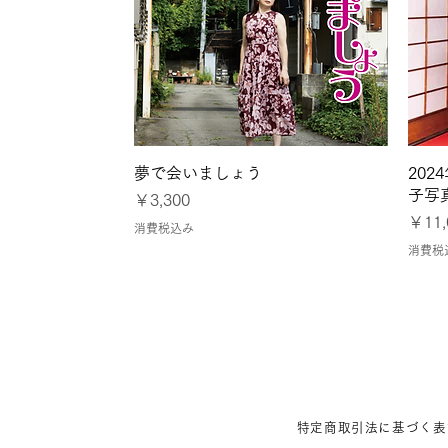
クイックビュー
夢で会いましょう
20
子写
価格
￥3,300
価格
￥11,
消費税込み
消費税
特定商取引法に基づく表