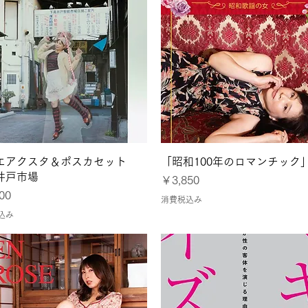
クイックビュー
クイックビュー
エアクスタ＆ポスカセット
「昭和100年のロマンチック
井戸市場
価格
￥3,850
00
消費税込み
込み