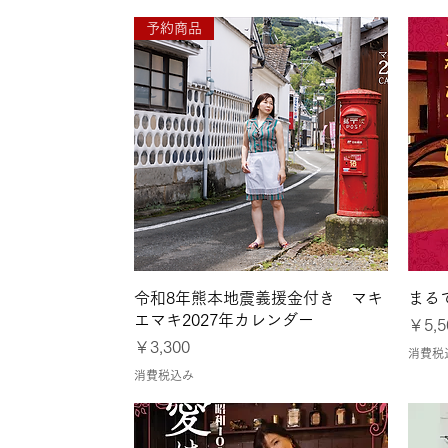
●7月26日〜8月1日
予約商品
クイックビュー
令和8年熊本地震義援金付き マキ
まる
エマキ2027年カレンダー
価格
￥5,5
価格
￥3,300
消費税
消費税込み