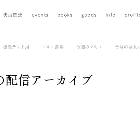
映画関連
events
books
goods
info
profil
機能テスト用
マキエ劇場
今週のマキエ
今月の場末
配信
マキエアーカイブス＆撮影地ガイド
モデル撮影
日の配信アーカイブ
と評価されています。