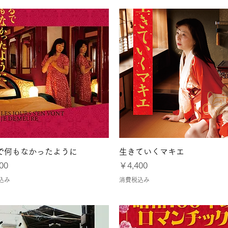
令和8年熊本地震に
クイックビュー
クイックビュー
で何もなかったように
生きていくマキエ
価格
00
￥4,400
込み
消費税込み