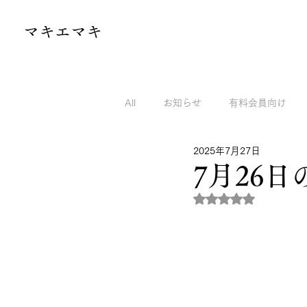
​マキエマキ
All
お知らせ
有料会員向け
2025年7月27日
マキエマキのnoteから
マキエ
7月26
5つ星のうちNaN