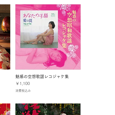
クイックビュー
魅惑の空想歌謡レコジャケ集
価格
￥1,100
消費税込み