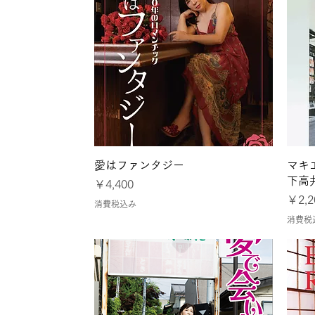
クイックビュー
愛はファンタジー
マキ
下高
価格
￥4,400
価格
￥2,2
消費税込み
消費税