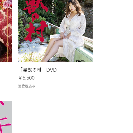
クイックビュー
」
「淫獣の村」DVD
価格
￥5,500
消費税込み