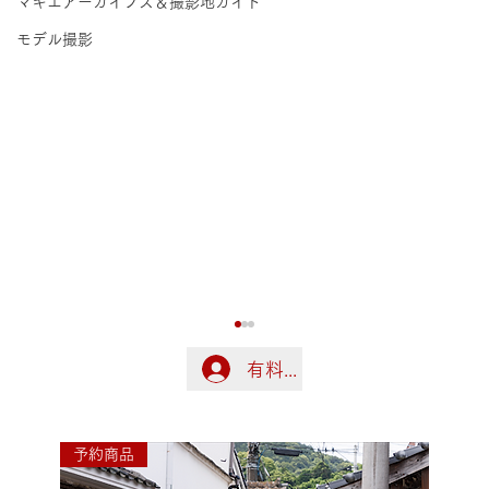
マキエアーカイブス＆撮影地ガイド
モデル撮影
有料会員の方はこちらでログ
ログイン
予約商品
令和8年熊本地震に