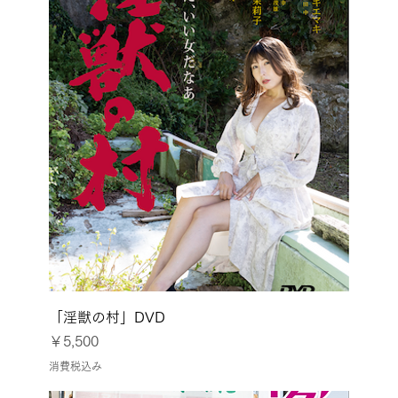
「淫獣の村」DVD
価格
￥5,500
消費税込み