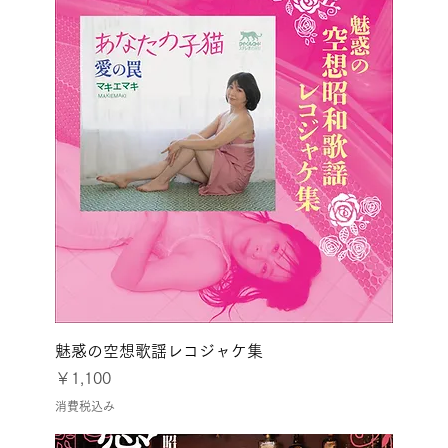
魅惑の空想歌謡レコジャケ集
価格
￥1,100
消費税込み