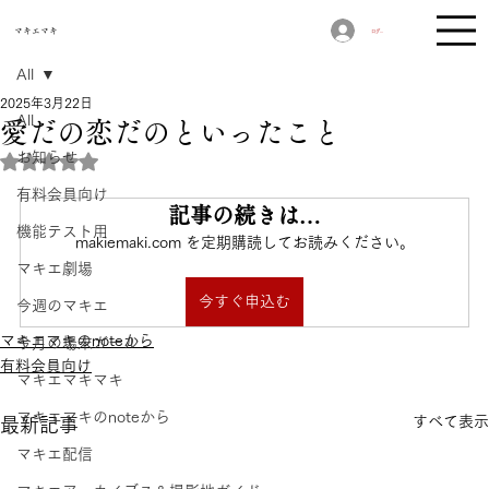
​マキエマキ
ログイン
All
2025年3月22日
All
愛だの恋だのといったこと
お知らせ
5つ星のうちNaNと評価されています。
有料会員向け
記事の続きは…
機能テスト用
makiemaki.com を定期購読してお読みください。
マキエ劇場
今すぐ申込む
今週のマキエ
マキエマキのnoteから
今月の場末ガール
有料会員向け
マキエマキマキ
マキエマキのnoteから
すべて表示
最新記事
マキエ配信