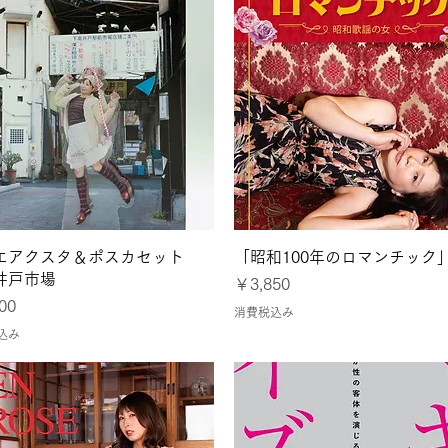
クイックビュー
クイックビュー
エアクスタ＆ポスカセット
「昭和100年のロマンチック
井戸市場
価格
￥3,850
00
消費税込み
込み