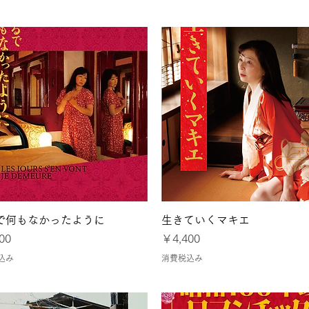
クイックビュー
クイックビュー
で何もなかったように
生きていくマキエ
価格
00
￥4,400
込み
消費税込み