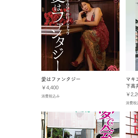
クイックビュー
愛はファンタジー
マキ
下高
価格
￥4,400
価格
￥2,2
消費税込み
消費税