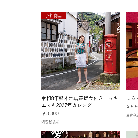
予約商品
クイックビュー
令和8年熊本地震義援金付き マキ
まる
エマキ2027年カレンダー
価格
￥5,5
価格
￥3,300
消費税
消費税込み