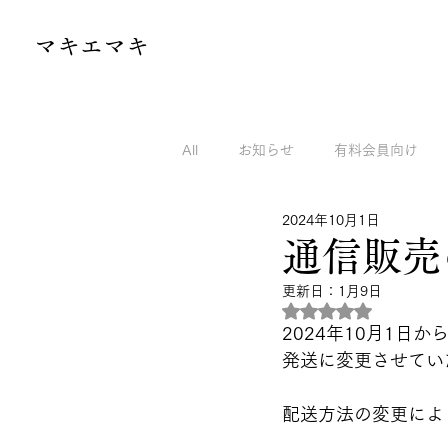
​マキエマキ
All
お知らせ
有料会員向け
2024年10月1日
マキエマキのnoteから
マキエ
通信販売
更新日：
1月9日
5つ星のうちNaN
2024年10月1日
発送に変更させてい
配送方法の変更によ