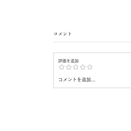
コメント
評価を追加
コメントを追加…
マキエマキ 7月以降のイベ
ント予定