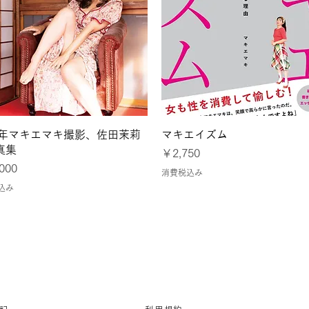
クイックビュー
クイックビュー
24年マキエマキ撮影、佐田茉莉
マキエイズム
真集
価格
￥2,750
000
消費税込み
込み