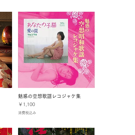
クイックビュー
魅惑の空想歌謡レコジャケ集
価格
￥1,100
消費税込み