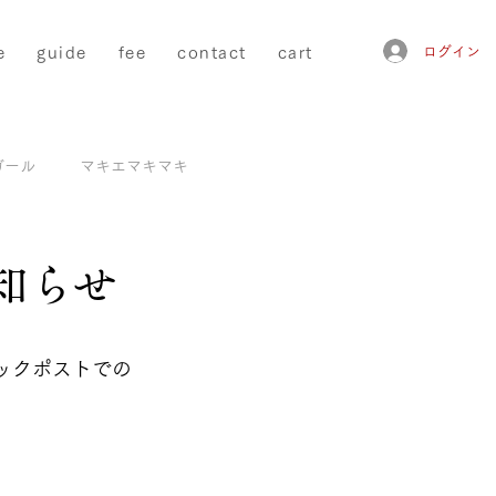
e
guide
fee
contact
cart
ログイン
ガール
マキエマキマキ
知らせ
リックポストでの