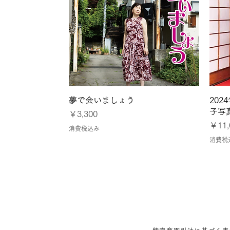
クイックビュー
夢で会いましょう
20
子写
価格
￥3,300
価格
￥11,
消費税込み
消費税