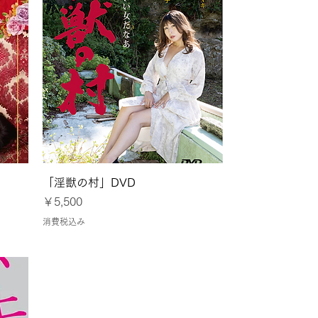
クイックビュー
」
「淫獣の村」DVD
価格
￥5,500
消費税込み