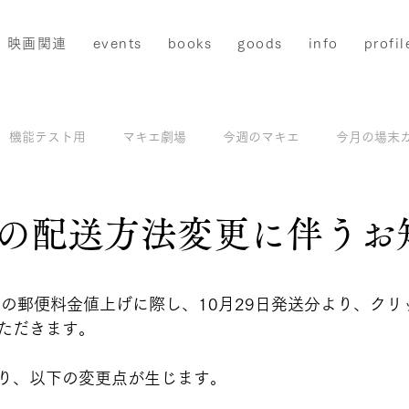
映画関連
events
books
goods
info
profil
機能テスト用
マキエ劇場
今週のマキエ
今月の場末
配信
マキエアーカイブス＆撮影地ガイド
モデル撮影
の配送方法変更に伴うお
と評価されています。
からの郵便料金値上げに際し、10月29日発送分より、ク
ただきます。
り、以下の変更点が生じます。