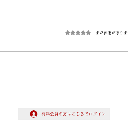
5つ星のうち0と評価され
まだ評価がありま
個展
マキエマキマキ024
有料会員の方はこちらでログイン
ログイン