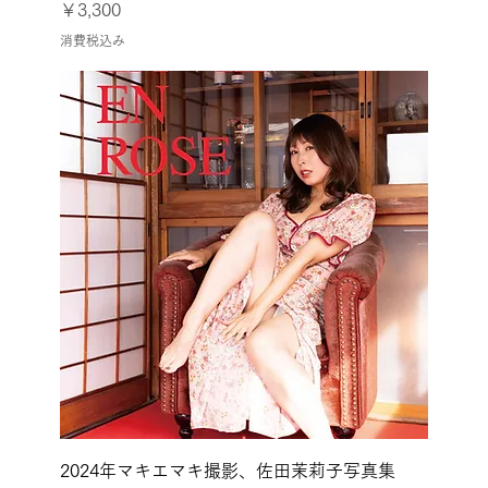
価格
￥3,300
消費税込み
2024年マキエマキ撮影、佐田茉莉子写真集