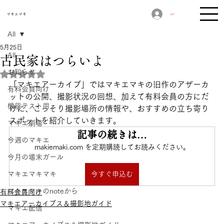
​マキエマキ
ログイン
All
5月25日
All
古民家はつらいよ
お知らせ
5つ星のうちNaNと評価されています。
「マキエアーカイブ」ではマキエマキの旧作のアザーカ
有料会員向け
ットの公開、撮影状況の回想、加えて有料会員の方にだ
機能テスト用
けに、こっそり撮影場所の情報や、おすすめの立ち寄り
スポットを紹介していきます。
マキエ劇場
記事の続きは…
今週のマキエ
makiemaki.com を定期購読してお読みください。
今月の場末ガール
マキエマキマキ
今すぐ申込む
マキエマキのnoteから
有料会員向け
マキエアーカイブス＆撮影地ガイド
マキエ配信