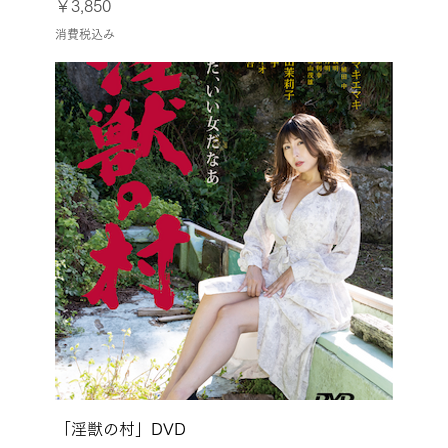
価格
￥3,850
消費税込み
「淫獣の村」DVD