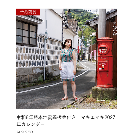
予約商品
令和8年熊本地震に
令和8年熊本地震義援金付き マキエマキ2027
年カレンダー
価格
￥3,300