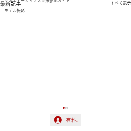
マキエアーカイブス＆撮影地ガイド
すべて表示
最新記事
モデル撮影
有料会員の方はこちらでログ
ログイン