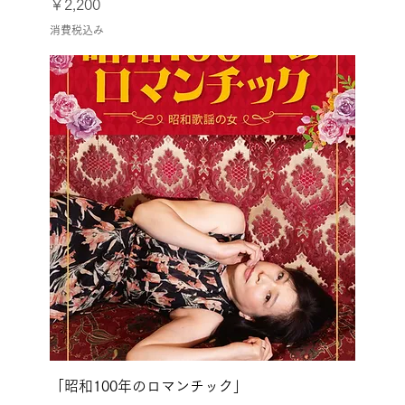
価格
￥2,200
消費税込み
「昭和100年のロマンチック」